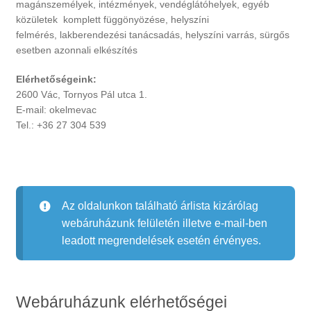
magánszemélyek, intézmények, vendéglátóhelyek, egyéb
közületek komplett függönyözése, helyszíni
felmérés, lakberendezési tanácsadás, helyszíni varrás, sürgős
esetben azonnali elkészítés
Elérhetőségeink:
2600 Vác, Tornyos Pál utca 1.
E-mail:
okelmevac
Tel.: +36 27 304 539
Az oldalunkon található árlista kizárólag
webáruházunk felületén illetve e-mail-ben
leadott megrendelések esetén érvényes.
Webáruházunk elérhetőségei