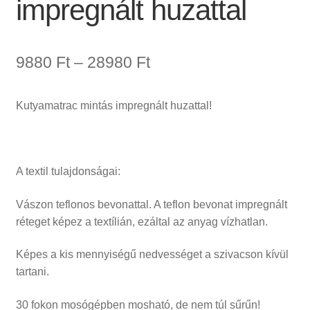
impregnált huzattal
Ártartomány:
9880
Ft
–
28980
Ft
9880 Ft
Kutyamatrac mintás impregnált huzattal!
-
28980 Ft
A textil tulajdonságai:
Vászon teflonos bevonattal. A teflon bevonat impregnált
réteget képez a textílián, ezáltal az anyag vízhatlan.
Képes a kis mennyiségű nedvességet a szivacson kívül
tartani.
30 fokon mosógépben mosható, de nem túl sűrűn!