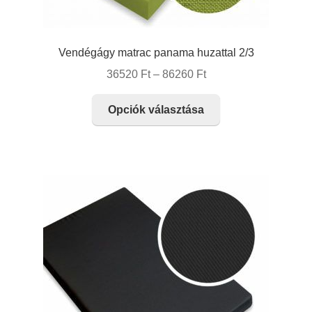
Vendégágy matrac panama huzattal 2/3
Ártartomány:
36520
Ft
–
86260
Ft
36520 Ft
Ennek
-
Opciók választása
a
86260 Ft
terméknek
több
variációja
van.
A
változatok
a
termékoldalon
választhatók
ki