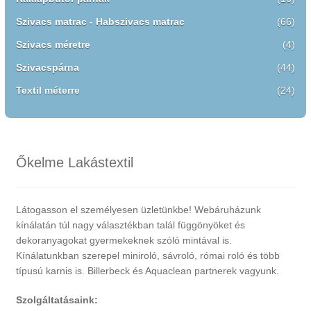
Szivacs matrac - Habszivacs matrac
(66)
Szivacs méretre
(4)
Szivacspárna
(44)
Textil méterre
(24)
Őkelme Lakástextil
Látogasson el személyesen üzletünkbe! Webáruházunk
kínálatán túl nagy választékban talál függönyöket és
dekoranyagokat gyermekeknek szóló mintával is.
Kínálatunkban szerepel miniroló, sávroló, római roló és több
típusú karnis is. Billerbeck és Aquaclean partnerek vagyunk.
Szolgáltatásaink: