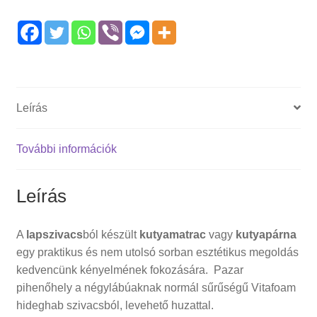
Leírás
További információk
Leírás
A
lapszivacs
ból készült
kutyamatrac
vagy
kutyapárna
egy praktikus és nem utolsó sorban esztétikus megoldás
kedvencünk kényelmének fokozására. Pazar
pihenőhely a négylábúaknak normál sűrűségű Vitafoam
hideghab szivacsból, levehető huzattal.