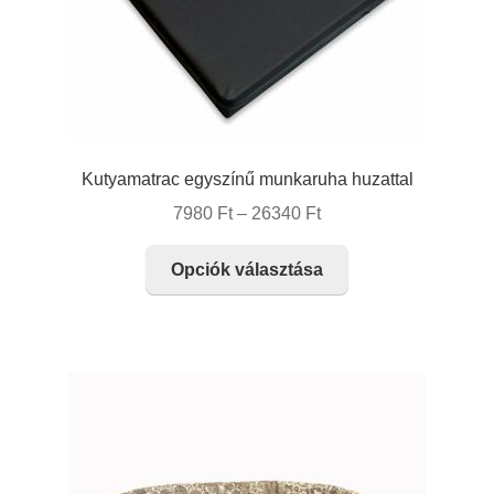
Kutyamatrac egyszínű munkaruha huzattal
Ártartomány:
7980
Ft
–
26340
Ft
7980 Ft
Ennek
-
Opciók választása
a
26340 Ft
terméknek
több
variációja
van.
A
változatok
a