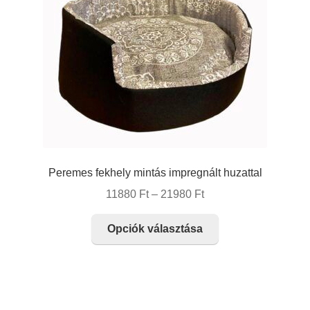
termékoldalon
választhatók
ki
Peremes fekhely mintás impregnált huzattal
Ártartomány:
11880
Ft
–
21980
Ft
11880 Ft
Ennek
-
Opciók választása
a
21980 Ft
terméknek
több
variációja
van.