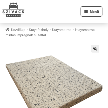
Ugrás
Kilépés
Menü
a
a
navigációhoz
tartalomba
A szivacsról
Kezdőlap
Kutyafekhely
Kutyamatrac
Kutyamatrac
mintás impregnált huzattal
Szállítás
Fiókom
🔍
Webáruház
Kapcsolat