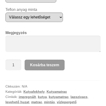
Teflon anyag minta
Megjegyzés
Kutyamatrac
Kosárba teszem
mintás
impregnált
huzattal
mennyiség
Cikkszám:
N/A
Kategóriák:
Kutyafekhely
,
Kutyamatrac
Címkék:
impregnált
,
kutya
,
kutyamatrac
,
lapszivacs
,
levehető huzat
,
matrac
,
mintás
,
vízlepergető