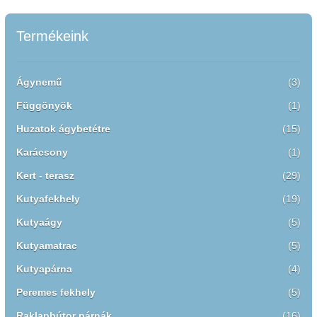
A
változatok
Termékeink
a
termékoldalon
Ágynemű
(3)
választhatók
ki
Függönyök
(1)
Huzatok ágybetétre
(15)
Karácsony
(1)
Kert - terasz
(29)
Kutyafekhely
(19)
Kutyaágy
(5)
Kutyamatrac
(5)
Kutyapárna
(4)
Peremes fekhely
(5)
Raklapbútor párnák
(16)