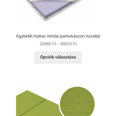
Ágybetét matrac mintás pamutvászon huzattal
Ártartomány:
20980
Ft
–
88810
Ft
20980 Ft
Ennek
-
Opciók választása
a
88810 Ft
terméknek
több
variációja
van.
A
változatok
a
termékoldalon