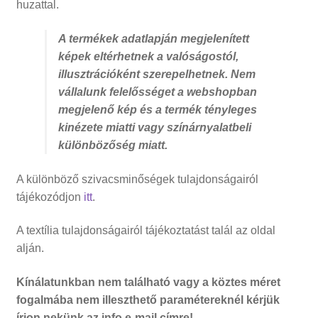
huzattal.
88810 Ft
A termékek adatlapján megjelenített
képek eltérhetnek a valóságostól,
illusztrációként szerepelhetnek. Nem
vállalunk felelősséget a webshopban
megjelenő kép és a termék tényleges
kinézete miatti vagy színárnyalatbeli
különbözőség miatt.
A különböző szivacsminőségek tulajdonságairól
tájékozódjon
itt
.
A textília tulajdonságairól tájékoztatást talál az oldal
alján.
Kínálatunkban nem található vagy a köztes méret
fogalmába nem illeszthető paramétereknél kérjük
írjon nekünk az
info
e-mail címre!