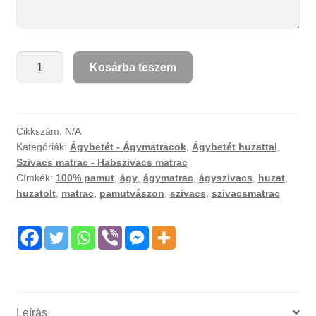
Ágybetét
Kosárba teszem
matrac
egyszínű
pamutvászon
huzattal
Cikkszám:
N/A
Kategóriák:
Ágybetét - Ágymatracok
,
Ágybetét huzattal
,
mennyiség
Szivacs matrac - Habszivacs matrac
Címkék:
100% pamut
,
ágy
,
ágymatrac
,
ágyszivacs
,
huzat
,
huzatolt
,
matrac
,
pamutvászon
,
szivacs
,
szivacsmatrac
Leírás