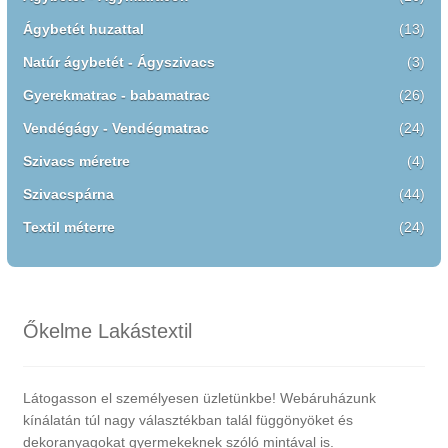
Ágybetét huzattal
(13)
Natúr ágybetét - Ágyszivacs
(3)
Gyerekmatrac - babamatrac
(26)
Vendégágy - Vendégmatrac
(24)
Szivacs méretre
(4)
Szivacspárna
(44)
Textil méterre
(24)
Őkelme Lakástextil
Látogasson el személyesen üzletünkbe! Webáruházunk
kínálatán túl nagy választékban talál függönyöket és
dekoranyagokat gyermekeknek szóló mintával is.