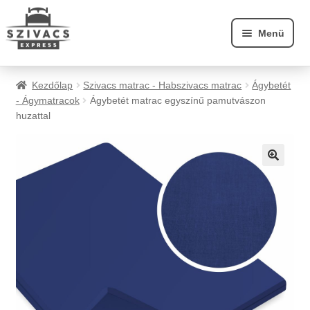
Ugrás
Kilépés
Menü
a
a
navigációhoz
tartalomba
A szivacsról
Kezdőlap
Szivacs matrac - Habszivacs matrac
Ágybetét
- Ágymatracok
Ágybetét matrac egyszínű pamutvászon
Szállítás
huzattal
Fiókom
🔍
Webáruház
Kapcsolat