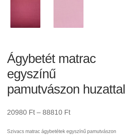
Ágybetét matrac
egyszínű
pamutvászon huzattal
Ártartomány:
20980
Ft
–
88810
Ft
20980 Ft
Szivacs matrac ágybetétek egyszínű pamutvászon
-