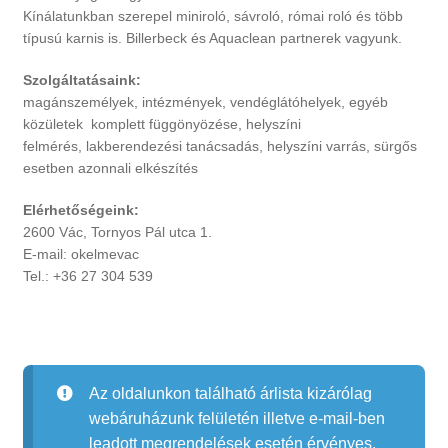
Kínálatunkban szerepel miniroló, sávroló, római roló és több
típusú karnis is. Billerbeck és Aquaclean partnerek vagyunk.
Szolgáltatásaink:
magánszemélyek, intézmények, vendéglátóhelyek, egyéb
közületek komplett függönyözése, helyszíni
felmérés, lakberendezési tanácsadás, helyszíni varrás, sürgős
esetben azonnali elkészítés
Elérhetőségeink:
2600 Vác, Tornyos Pál utca 1.
E-mail:
okelmevac
Tel.: +36 27 304 539
Az oldalunkon található árlista kizárólag
webáruházunk felületén illetve e-mail-ben
leadott megrendelések esetén érvényes.