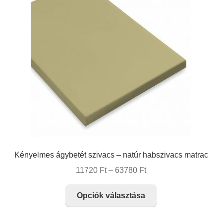
változatok
a
termékoldalon
választhatók
ki
Kényelmes ágybetét szivacs – natúr habszivacs matrac
Ártartomány:
11720
Ft
–
63780
Ft
11720 Ft
Ennek
-
Opciók választása
a
63780 Ft
terméknek